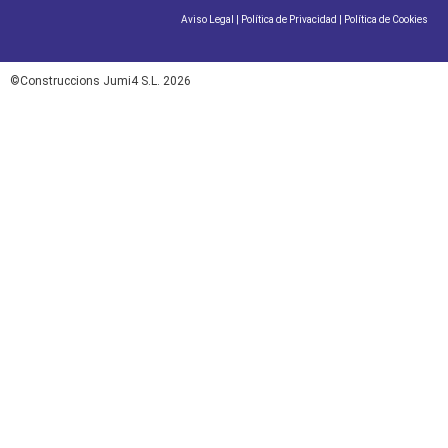
Aviso Legal
|
Política de Privacidad
|
Política de Cookies
©Construccions Jumi4 S.L. 2026